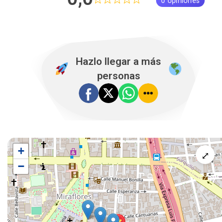
0 opiniones
Hazlo llegar a más
personas
+
⤢
−