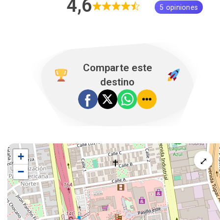
4,6
5 opiniones
Comparte este
destino
+
⤢
−