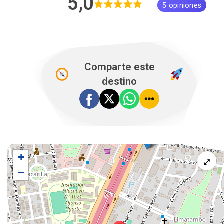
5,0
5 opiniones
Comparte este
destino
+
⤢
−