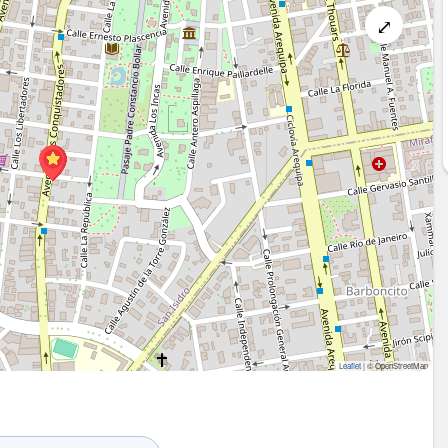
⤢
Leaflet
|
© OpenStreetMap