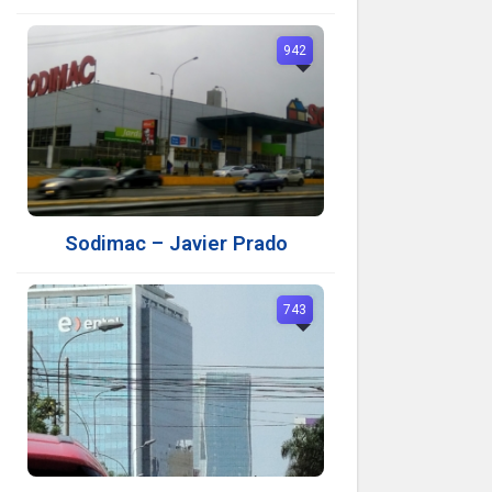
942
Sodimac – Javier Prado
743