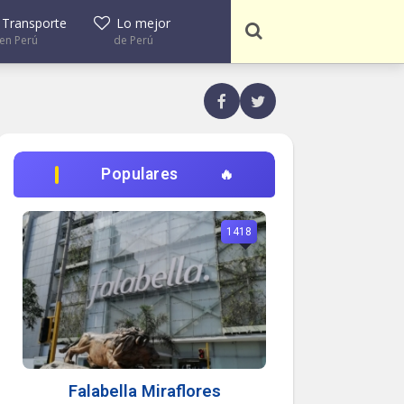
Transporte
Lo mejor
en Perú
de Perú
Populares
1418
Falabella Miraflores