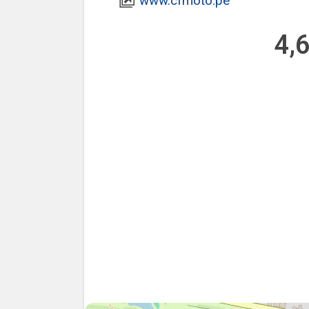
www.cfmoto.pe
4,