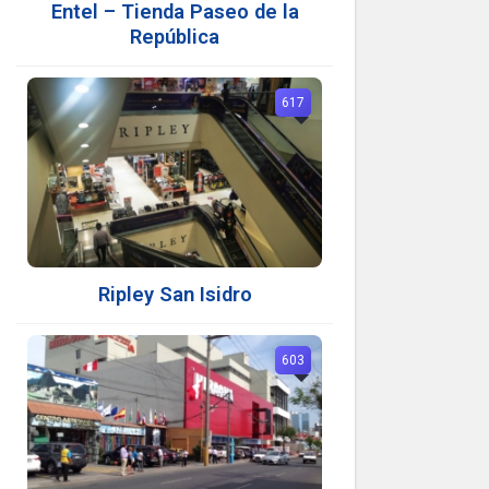
Entel – Tienda Paseo de la
República
617
Ripley San Isidro
603