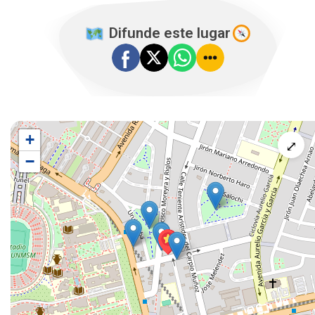
️ Difunde este lugar
+
⤢
−