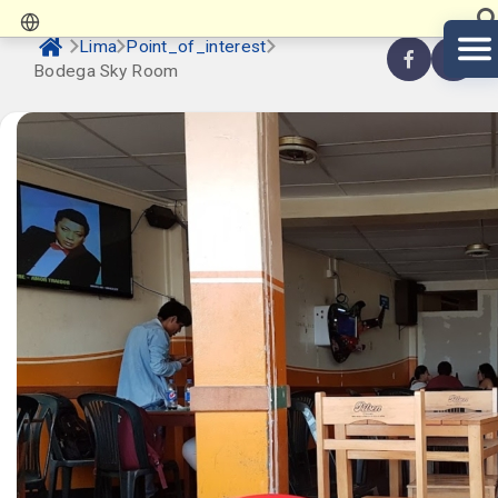
Lima
Point_of_interest
Bodega Sky Room