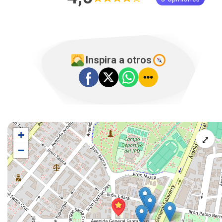
Inspira a otros
+
⤢
−