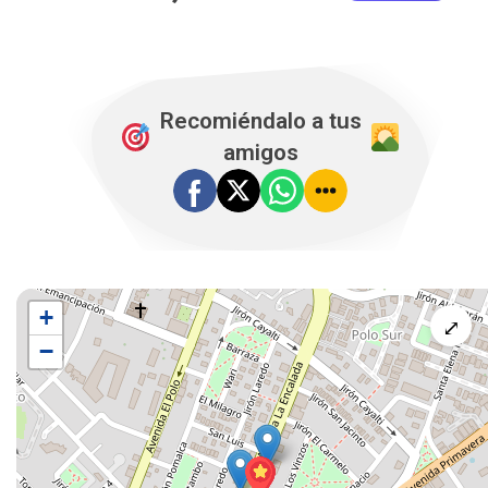
Recomiéndalo a tus
amigos
+
⤢
−