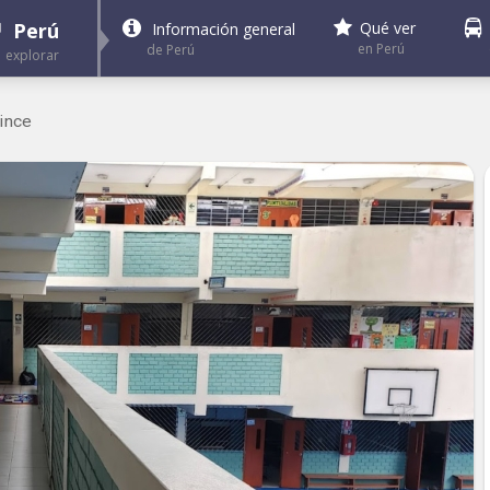
Perú
Qué ver
Información general
en Perú
de Perú
explorar
Lince