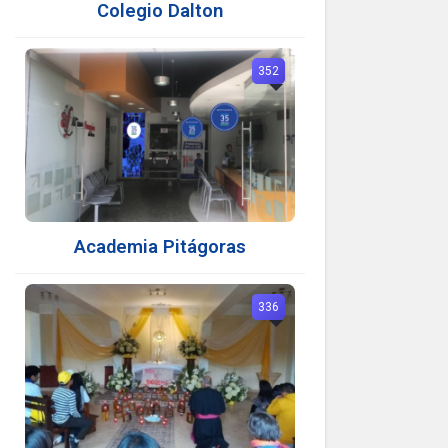
Colegio Dalton
352
Academia Pitágoras
336