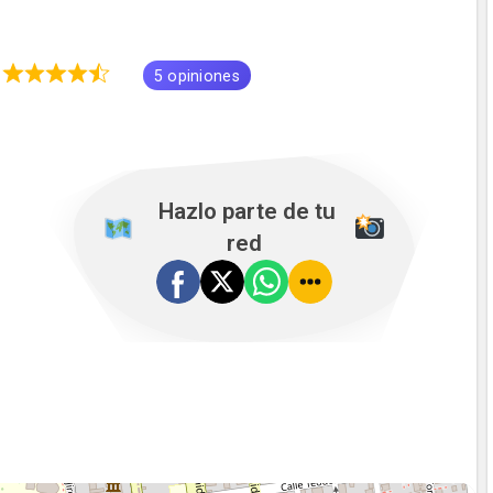
8
5 opiniones
️ Hazlo parte de tu
red