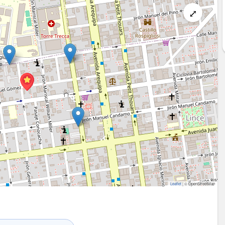
⤢
Leaflet
|
© OpenStreetMap