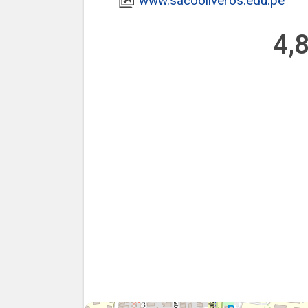
www.sacooliveros.edu.pe
4,