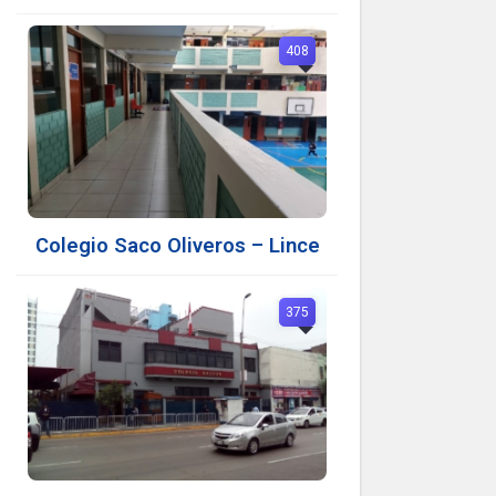
408
Colegio Saco Oliveros – Lince
375