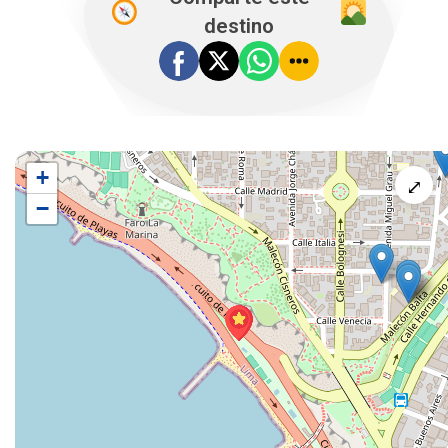
destino
+
⤢
−