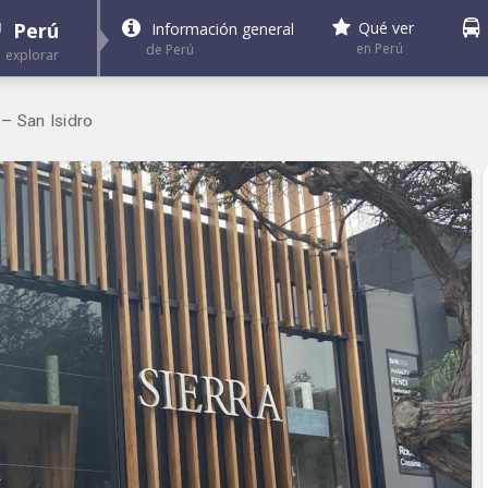
Perú
Qué ver
Información general
en Perú
de Perú
explorar
– San Isidro