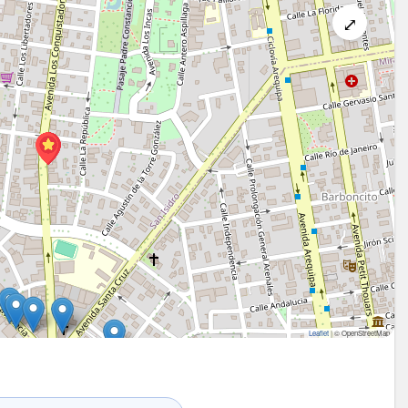
⤢
Leaflet
|
© OpenStreetMap