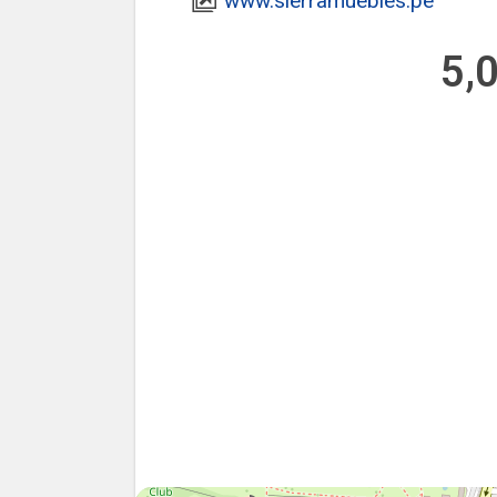
www.sierramuebles.pe
5,