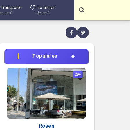
Transporte
Lo mejor
en Perú
de Perú
Populares
296
Rosen