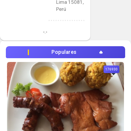
Lima 15081,
Perú
-.-
Populares
176930