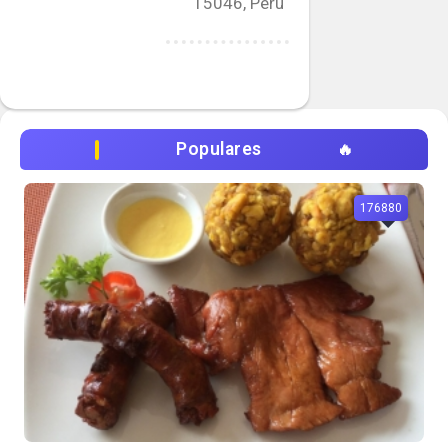
15046, Perú
Populares
176880