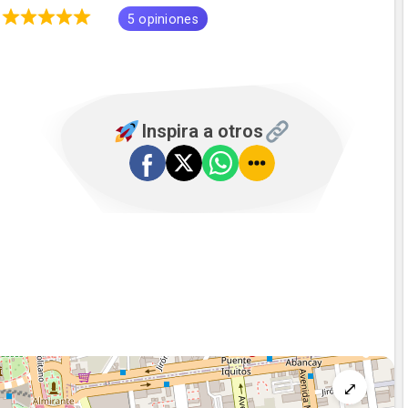
0
5 opiniones
Inspira a otros
⤢