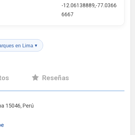
-12.06138889,-77.0366
6667
arques en Lima
▼
tos
Reseñas
ima 15046, Perú
pe