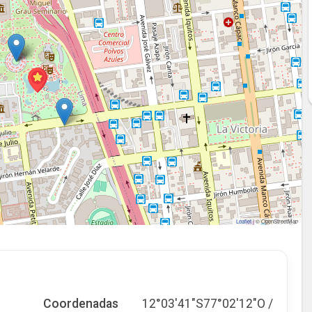
Leaflet
|
© OpenStreetMap
Coordenadas
12°03′41″S77°02′12″O /