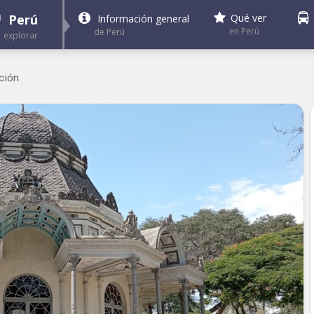
Perú
Qué ver
Información general
en Perú
de Perú
explorar
ción