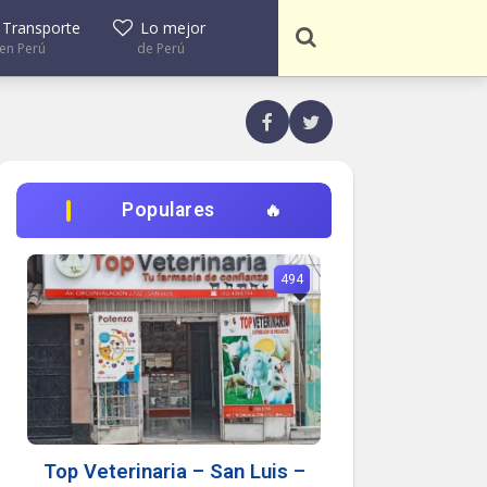
Transporte
Lo mejor
en Perú
de Perú
Populares
494
Top Veterinaria – San Luis –