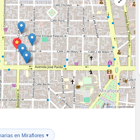
⤢
Leaflet
|
© OpenStreetMap
narias en Miraflores
▼