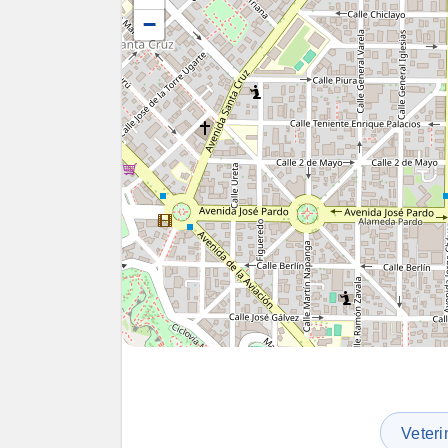
−
Veteri