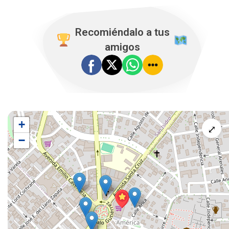
Recomiéndalo a tus
amigos
+
⤢
−