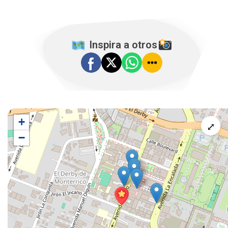
️ Inspira a otros
+
⤢
−