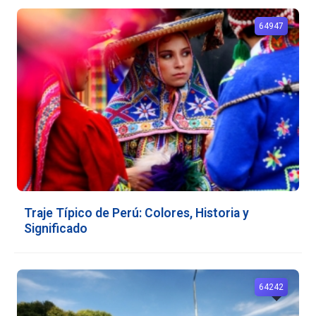
64947
Traje Típico de Perú: Colores, Historia y
Significado
64242