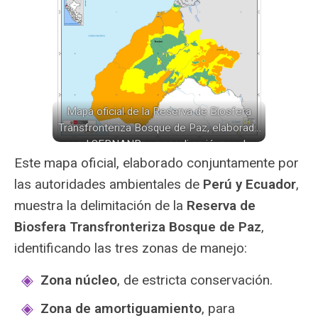
Mapa oficial de la Reserva de Biosfera
Transfronteriza Bosque de Paz, elaborado
por el SERNANP en coordinación con las
autoridades de Ecuador (2020). En él se
Este mapa oficial, elaborado conjuntamente por
aprecian las tres zonas de manejo: núcleo
las autoridades ambientales de
Perú y Ecuador
,
(verde), amortiguamiento (amarillo) y
muestra la delimitación de la
Reserva de
transición (naranja), distribuidas entre la
Biosfera Transfronteriza Bosque de Paz
,
región Tumbes y parte de Piura (Perú) y las
provincias de El Oro y Loja (Ecuador).
identificando las tres zonas de manejo:
Zona núcleo
, de estricta conservación.
Zona de amortiguamiento
, para