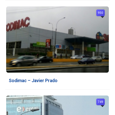
950
Sodimac – Javier Prado
749