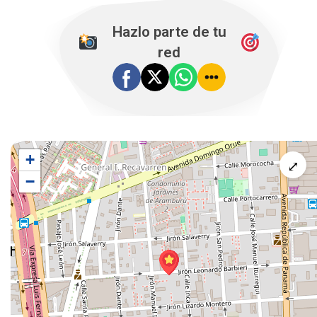
Hazlo parte de tu
red
+
⤢
−