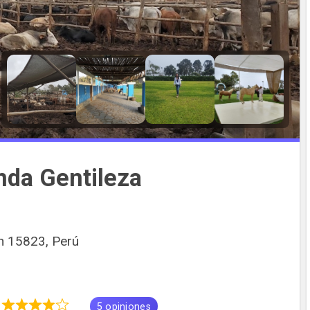
nda Gentileza
n 15823, Perú
0
5 opiniones