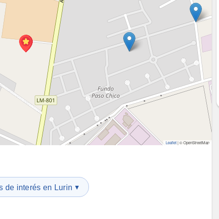
Leaflet
|
© OpenStreetMap
 de interés en Lurin
▼