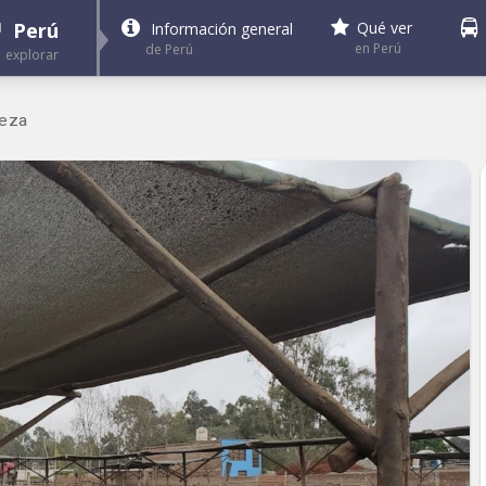
Perú
Qué ver
Información general
en Perú
de Perú
explorar
leza