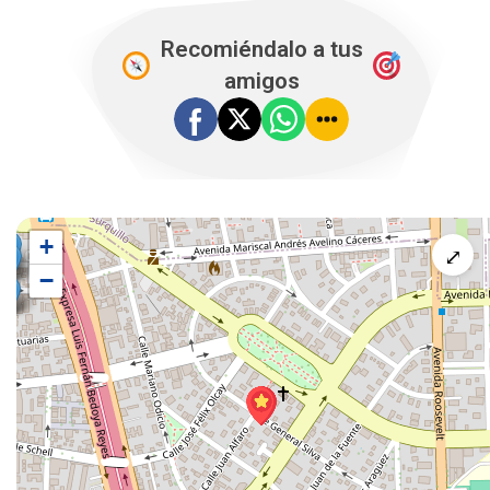
Recomiéndalo a tus
amigos
+
⤢
−