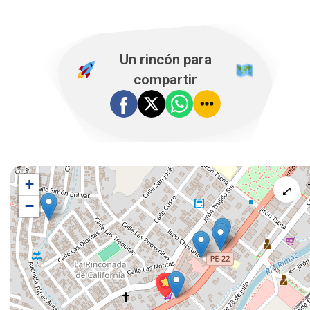
Un rincón para
compartir
+
⤢
−