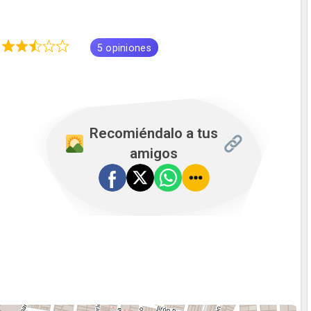
2
5 opiniones
Recomiéndalo a tus
amigos