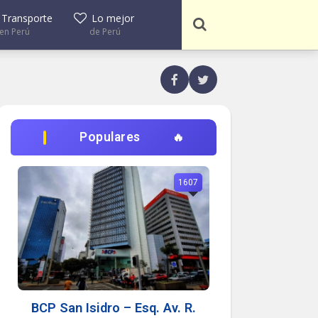
Transporte
Lo mejor
en Perú
de Perú
Populares
1607
BCP San Isidro – Esq. Av. R.