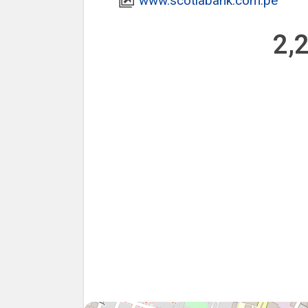
www.scotiabank.com.pe
2,