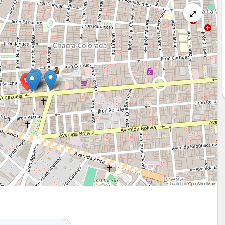
⤢
Leaflet
|
© OpenStreetMap