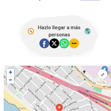
Hazlo llegar a más
personas
+
⤢
−