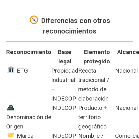
Diferencias con otros
reconocimientos
Reconocimiento
Base
Elemento
Alcanc
legal
protegido
️ ETG
Propiedad
Receta
Nacional
Industrial
tradicional /
–
método de
INDECOPI
elaboración
INDECOPI
Producto +
Nacional
Denominación de
territorio
Origen
geográfico
Marca
INDECOPI
Nombre /
Comercia