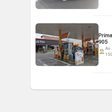
Prima
905
Av.
150