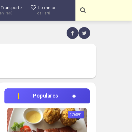
Transporte
Lo mejor
en Perú
de Perú
Populares
176891