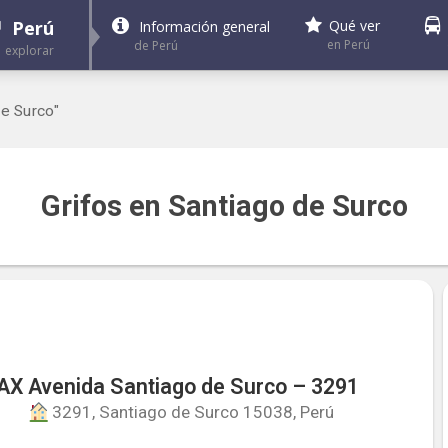
Perú
Qué ver
Información general
en Perú
de Perú
explorar
de Surco"
Grifos en Santiago de Surco
X Avenida Santiago de Surco – 3291
3291, Santiago de Surco 15038, Perú