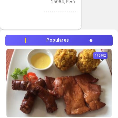
15084, Perú
Populares
176902